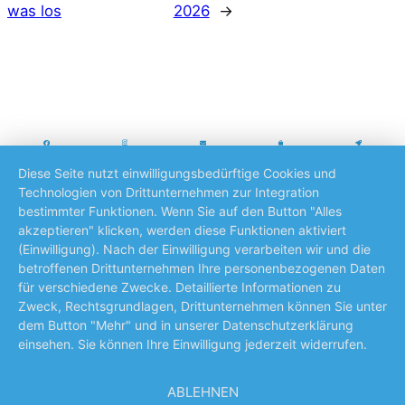
was los
2026
→
Diese Seite nutzt einwilligungsbedürftige Cookies und
TC Blau-Weiß Daseburg e.V.
Technologien von Drittunternehmen zur Integration
Hinter der Hecke 1 • 34414 Warburg-Daseburg
bestimmter Funktionen. Wenn Sie auf den Button "Alles
akzeptieren" klicken, werden diese Funktionen aktiviert
(Einwilligung). Nach der Einwilligung verarbeiten wir und die
Impressum
|
Datenschutz
betroffenen Drittunternehmen Ihre personenbezogenen Daten
für verschiedene Zwecke. Detaillierte Informationen zu
Zweck, Rechtsgrundlagen, Drittunternehmen können Sie unter
dem Button "Mehr" und in unserer Datenschutzerklärung
einsehen. Sie können Ihre Einwilligung jederzeit widerrufen.
ABLEHNEN